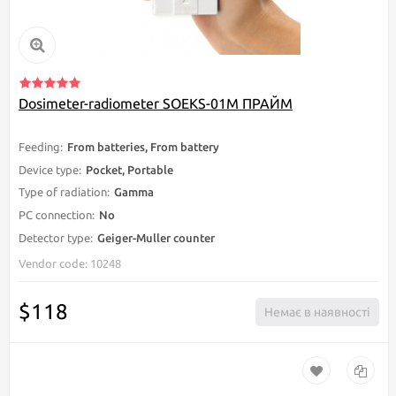
Dosimeter-radiometer SOEKS-01М ПРАЙМ
Feeding:
From batteries, From battery
Device type:
Pocket, Portable
Type of radiation:
Gamma
PC connection:
No
Detector type:
Geiger-Muller counter
Vendor code: 10248
$118
Немає в наявності