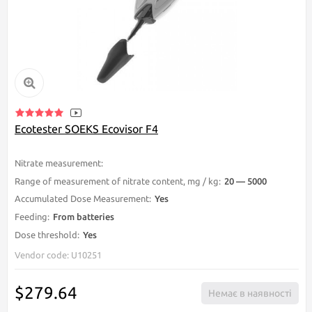
Ecotester SOEKS Ecovisor F4
Nitrate measurement:
Apricot, Watermelon, Banana, Eggplant, Grape, P
Range of measurement of nitrate content, mg / kg:
20 — 5000
Accumulated Dose Measurement:
Yes
Feeding:
From batteries
Dose threshold:
Yes
Vendor code: U10251
$279.64
Немає в наявності