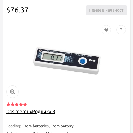
Dosimeter «Родник» 3
Feeding:
From batteries, From battery
Detector type:
Geiger-Muller counter
IP degree of protection:
there is no data