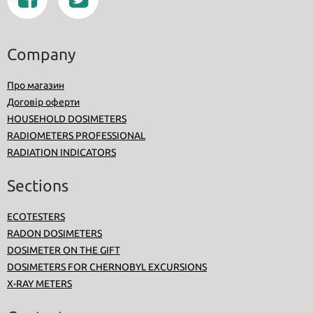
Company
Про магазин
Договір оферти
HOUSEHOLD DOSIMETERS
RADIOMETERS PROFESSIONAL
RADIATION INDICATORS
Sections
ECOTESTERS
RADON DOSIMETERS
DOSIMETER ON THE GIFT
DOSIMETERS FOR CHERNOBYL EXCURSIONS
X-RAY METERS
Contacts
admin@dozimetr.com.ua
Київ, (М.Академмістечко) смт. Коцюбинське, вул. Доківська, 14