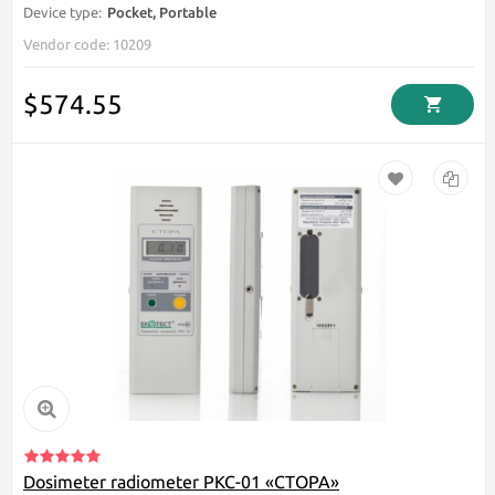
$574.55
Dosimeter radiometer РКС-01 «СТОРА»
Feeding:
From batteries
Device type:
Pocket, Portable