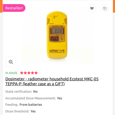
In stock
Dosimeter - radiometer household Ecotest МКС-05
TEPPA-P (leather case as a GIFT)
State verification:
No
Accumulated Dose Measurement:
Yes
Feeding:
From batteries
Dose threshold:
Yes
Device type:
Pocket, Portable
Vendor code: 10209