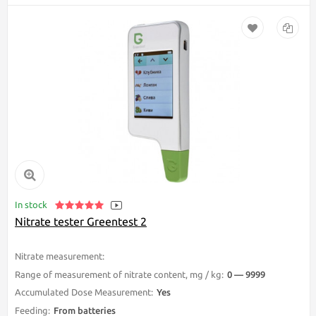
In stock
Nitrate tester Greentest 2
Nitrate measurement:
Apricot, Watermelon, Banana, Eggplant, Grape, Pe
Range of measurement of nitrate content, mg / kg:
0 — 9999
Accumulated Dose Measurement:
Yes
Feeding:
From batteries
Device type:
Pocket
Vendor code: 10274