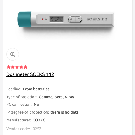
Dosimeter SOEKS 112
Feeding:
From batteries
Type of radiation:
Gamma, Beta, Х-ray
PC connection:
No
IP degree of protection:
there is no data
Manufacturer:
СОЭКС
Vendor code: 10252
$76.37
Немає в наявності