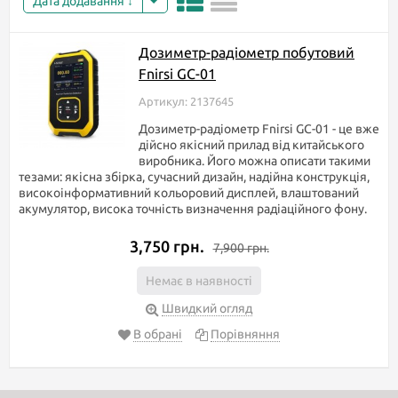
Дата додавання
Дозиметр-радіометр побутовий
Fnirsi GC-01
Артикул: 2137645
Дозиметр-радіометр Fnirsi GC-01 - це вже
дійсно якісний прилад від китайського
виробника. Його можна описати такими
тезами: якісна збірка, сучасний дизайн, надійна конструкція,
високоінформативний кольоровий дисплей, влаштований
акумулятор, висока точність визначення радіаційного фону.
3,750 грн.
7,900 грн.
Немає в наявності
Швидкий огляд
В обрані
Порівняння