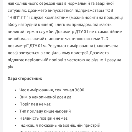
навколишнього середовища в нормальній та аварійної
ситуаціях. Дозиметр випускається підприємством ТОВ
"НВП" ЛТ "і є дуже компактним (можна носити на прищепці
або у нагрудній кишені) і легким приладом, які мають
великий термін служби. Дозиметр ДТУ 01 не є самостійним
виробом, а є якиий становить частиною системи TLD
дозиметрії ДТУ 01м. Результат вимірювання (накопичена
доза) зчитується в спеціальному пристрої. Дозиметр
підлягає періодичній повірці з частотою не рідше 1 разу на
рік.
Характеристики:
Час вимірювання, сек понад 3600
Вимір накопиченої дози да
Поріг пед немає
Тип приладу кишеньковий
Наявність повірки немає
Індикація показань на зовнішній пристрій