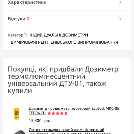
Характеристики
Відгуки
0
Категорії:
ІНДИВІДУАЛЬНІ ДОЗИМЕТРИ
ВИМІРЮВАЧІ РЕНТГЕНІВСЬКОГО ВИПРОМІНЮВАННЯ
Покупці, які придбали Дозиметр
термолюмінесцентний
універсальний ДТУ-01, також
купили
Дозиметр - радіометр побутовий Ecotest МКС-05
TEPPA-П+
15,800 грн.
Оптико-стимульований люмінісцентний
індивідуальний Дозиметр InLight LANDAUER,