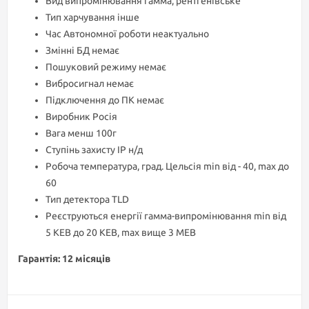
Вид випромінювання гамма, рентгенівське
Тип харчування інше
Час Автономної роботи неактуально
Змінні БД немає
Пошуковий режиму немає
Вибросигнал немає
Підключення до ПК немає
Виробник Росія
Вага менш 100г
Ступінь захисту IP н/д
Робоча температура, град. Цельсія min від - 40, max до
60
Тип детектора TLD
Реєструються енергії гамма-випромінювання min від
5 КЕВ до 20 КЕВ, max вище 3 МЕВ
Гарантія: 12 місяців