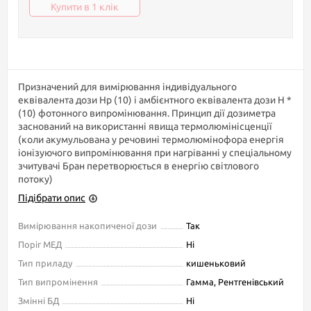
Купити в 1 клік
Призначений для вимірювання індивідуального
еквівалента дози Нр (10) і амбієнтного еквівалента дози Н *
(10) фотонного випромінювання. Принцип дії дозиметра
заснований на використанні явища термолюмінісценції
(коли акумульована у речовині термолюмінофора енергія
іонізуючого випромінювання при нагріванні у спеціальному
зчитувачі Бран перетворюється в енергію світлового
потоку)
Підібрати опис
Вимірювання накопиченої дози
Так
Поріг МЕД
Ні
Тип приладу
кишеньковий
Тип випромінення
Гамма, Рентгенівський
Змінні БД
Ні