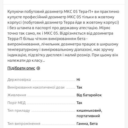
Купуючи побутовий дозиметр МКС 05 Тера-П+ ви практично
купуєте професійний дозиметр МКС 05 тільки в жовтому
корпусі (побутовий дозиметр Терра йде в жовтому корпусі)
і без штампа в паспорті про державну атестацію. Міряє
точно так само, як і МКС 05. Відрізняється від дозиметра
Терра-П більш чітким вимірюванням бета -
випромінювання, лічильник дозиметра працює в ширшому
температурному і вимірювальному діапазоні, має зручну
індикацію, підсвітку дисплея і малий розмір. При цьому він
належати до класу...
Підібрати опис
Держповірка
Ні
Вимірювання накопиченої дози
Так
Живлення
Від батарейок
Поріг МЕД
Так
Тип приладу
кишеньковий,
портативний
Тип випромінення
Гамма, Бета