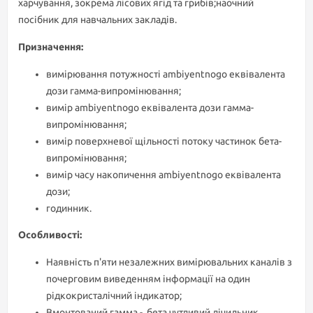
харчування, зокрема лісових ягід та грибів;наочний
посібник для навчальних закладів.
Призначення:
вимірювання потужності ambiyentnogo еквівалента
дози гамма-випромінювання;
вимір ambiyentnogo еквівалента дози гамма-
випромінювання;
вимір поверхневої щільності потоку частинок бета-
випромінювання;
вимір часу накопичення ambiyentnogo еквівалента
дози;
годинник.
Особливості:
Наявність п'яти незалежних вимірювальних каналів з
почерговим виведенням інформації на один
рідкокристалічний індикатор;
Вмонтований гамма -, бета чутливий лічильник