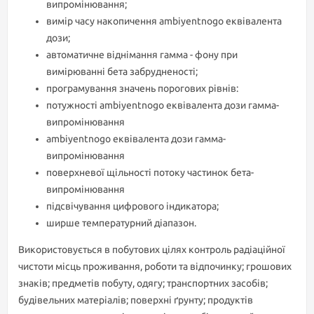
випромінювання;
вимір часу накопичення ambiyentnogo еквівалента
дози;
автоматичне віднімання гамма - фону при
вимірюванні бета забрудненості;
програмування значень порогових рівнів:
потужності ambiyentnogo еквівалента дози гамма-
випромінювання
ambiyentnogo еквівалента дози гамма-
випромінювання
поверхневої щільності потоку частинок бета-
випромінювання
підсвічування цифрового індикатора;
ширше температурний діапазон.
Використовується в побутових цілях контроль радіаційної
чистоти місць проживання, роботи та відпочинку; грошових
знаків; предметів побуту, одягу; транспортних засобів;
будівельних матеріалів; поверхні ґрунту; продуктів