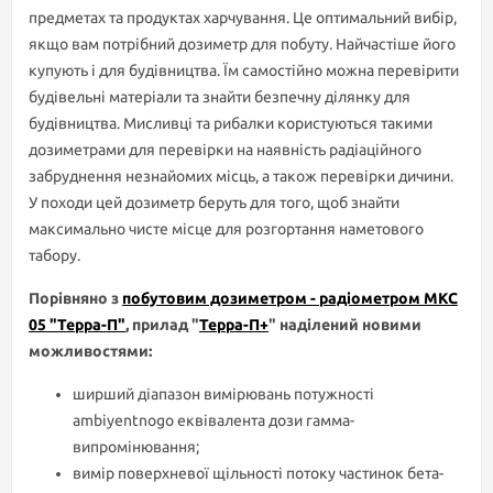
предметах та продуктах харчування. Це оптимальний вибір,
якщо вам потрібний дозиметр для побуту. Найчастіше його
купують і для будівництва. Їм самостійно можна перевірити
будівельні матеріали та знайти безпечну ділянку для
будівництва. Мисливці та рибалки користуються такими
дозиметрами для перевірки на наявність радіаційного
забруднення незнайомих місць, а також перевірки дичини.
У походи цей дозиметр беруть для того, щоб знайти
максимально чисте місце для розгортання наметового
табору.
Порівняно з
побутовим дозиметром - радіометром МКС
05 "Терра-П"
, прилад "
Терра-П+
" наділений новими
можливостями:
ширший діапазон вимірювань потужності
ambiyentnogo еквівалента дози гамма-
випромінювання;
вимір поверхневої щільності потоку частинок бета-