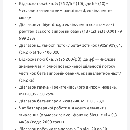
Відносна похибка, % (25 2/h * (10)), де h * (10) -
Числове значення виміряної maed, еквівалентне
мкзв/ч
Діапазон ambiyentnogo еквівалента дози гамма - і
рентгенівського випромінювань (137Cs), м3в 0,001 - 9
999 25%
Діапазон щільності потоку бета-частинок (90Sr 90Y), 1/
(см2 · хв) 10 - 100 000
Відносна похибка, % (25 200/φβ), де φβ - - Числове
значення виміряної поверхневої щільності потоку
частинок бета випромінювання, еквивалентное част./
(см2 хв)
Діапазон гамма - і рентгенівського випромінювань,
МЕВ 0,05 - 3,0 25%
Діапазон бета-випромінювання, МЕВ 0,5 - 3,0
Час безперервної роботи від нових елементів
живлення (в умовах гамма - фону не більше ніж 0,3
мкЗв / год): 2000 годин
Діапазон робочих температур, ° з від - 20 до 50