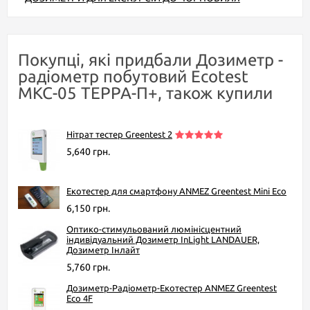
Покупці, які придбали Дозиметр -
радіометр побутовий Ecotest
МКС-05 TEPPA-П+, також купили
Нітрат тестер Greentest 2
5,640 грн.
Екотестер для смартфону ANMEZ Greentest Mini Eco
6,150 грн.
Оптико-стимульований люмінісцентний
індивідуальний Дозиметр InLight LANDAUER,
Дозиметр Інлайт
5,760 грн.
Дозиметр-Радіометр-Екотестер ANMEZ Greentest
Eco 4F