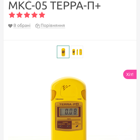
МКС-05 TEPPA-П+
В обрані
Порівняння
Хіт!