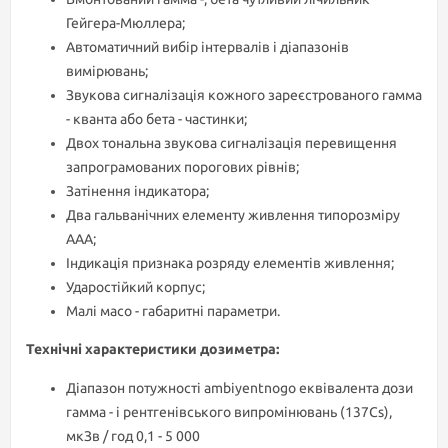
Гейгера-Мюллера;
Автоматичний вибір інтервалів і діапазонів
вимірювань;
Звукова сигналізація кожного зареєстрованого гамма
- кванта або бета - частинки;
Двох тональна звукова сигналізація перевищення
запрограмованих порогових рівнів;
Затінення індикатора;
Два гальванічних елементу живлення типорозміру
ААА;
Індикація признака розряду елементів живлення;
Ударостійкий корпус;
Малі масо - габаритні параметри.
Технічні характеристики дозиметра:
Діапазон потужності ambiyentnogo еквівалента дози
гамма - і рентгенівського випромінювань (137Cs),
мкЗв / год 0,1 - 5 000