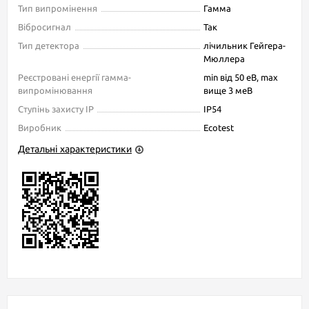
Тип випромінення
Гамма
Вібросигнал
Так
Тип детектора
лічильник Гейгера-
Мюллера
Реєстровані енергії гамма-
min від 50 еВ, max
випромінювання
вище 3 меВ
Ступінь захисту IP
IP54
Виробник
Ecotest
Детальні характеристики