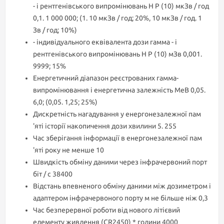
- і рентгенівського випромінювань H P (10) мкЗв / год
0,1. 1 000 000; (1. 10 мкЗв / год; 20%, 10 мкЗв / год. 1
Зв / год; 10%)
- індивідуального еквівалента дози гамма - і
рентгенівського випромінювань H P (10) мЗв 0,001.
9999; 15%
Енергетичний діапазон реєстрованих гамма-
випромінювання і енергетична залежність MeB 0,05.
6,0; (0,05. 1,25; 25%)
Дискретність нагадування у енергонезалежної пам
'яті історії накопичення дози хвилини 5. 255
Час зберігання інформації в енергонезалежної пам
'яті року не менше 10
Швидкість обміну даними через інфрачервоний порт
біт / с 38400
Відстань впевненого обміну даними між дозиметром і
адаптером інфрачервоного порту м не більше ніж 0,3
Час безперервної роботи від нового літієвий
елементу живлення (CR2450) * години 4000