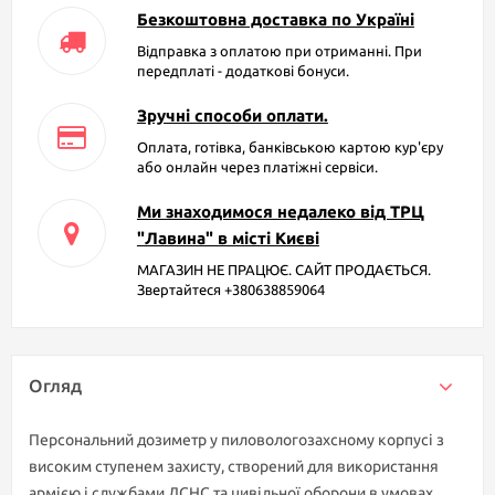
Безкоштовна доставка по Україні
Відправка з оплатою при отриманні. При
передплаті - додаткові бонуси.
Зручні способи оплати.
Оплата, готівка, банківською картою кур'єру
або онлайн через платіжні сервіси.
Ми знаходимося недалеко від ТРЦ
"Лавина" в місті Києві
МАГАЗИН НЕ ПРАЦЮЄ. САЙТ ПРОДАЄТЬСЯ.
Звертайтеся +380638859064
Огляд
Персональний дозиметр у пиловологозахсному корпусі з
високим ступенем захисту, створений для використання
армією і службами ДСНС та цивільної оборони в умовах