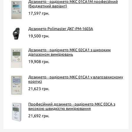
Дозиметр - радіометр МКС 01СА1М професійний
(бюджетний варіант)
17,597 грн.
Дозиметр Polimaster ДКГ-РМ-1603A
19,500 грн.
Дозиметр - радіометр МКС 02СА1 з широким
діапазоном вимірювань
19,908 грн.
Дозиметр - радіометр МКС 01СА1 у влагозахисному
корпусі
21,623 грн.
Професійний дозиметр - радіометр МКС 03СА з
високою швидкістю вимірювання
21,692 грн.