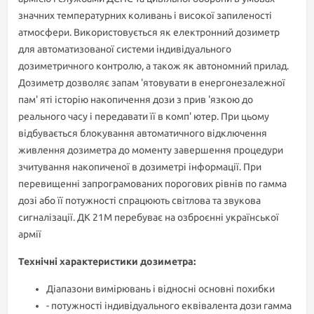
значних температурних коливань і високої запиленості
атмосфери. Використовується як електронний дозиметр
для автоматизованої системи індивідуального
дозиметричного контролю, а також як автономний прилад.
Дозиметр дозволяє запам 'ятовувати в енергонезалежної
пам' яті історію накопичення дози з прив 'язкою до
реального часу і передавати її в комп' ютер. При цьому
відбувається блокування автоматичного відключення
живлення дозиметра до моменту завершення процедури
зчитування накопиченої в дозиметрі інформації. При
перевищенні запрограмованих порогових рівнів по гамма
дозі або її потужності спрацюють світлова та звукова
сигналізації. ДК 21М перебуває на озброєнні української
армії
Технічні характеристики дозиметра:
Діапазони вимірювань і відносні основні похибки
- потужності індивідуального еквівалента дози гамма