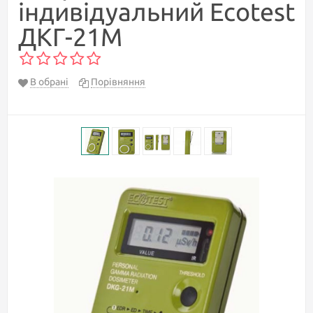
індивідуальний Ecotest
ДКГ-21М
В обрані
Порівняння