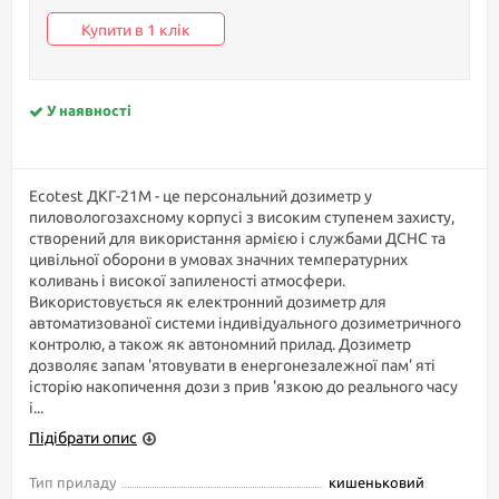
Купити в 1 клік
У наявності
Ecotest ДКГ-21М - це персональний дозиметр у
пиловологозахсному корпусі з високим ступенем захисту,
створений для використання армією і службами ДСНС та
цивільної оборони в умовах значних температурних
коливань і високої запиленості атмосфери.
Використовується як електронний дозиметр для
автоматизованої системи індивідуального дозиметричного
контролю, а також як автономний прилад. Дозиметр
дозволяє запам 'ятовувати в енергонезалежної пам' яті
історію накопичення дози з прив 'язкою до реального часу
і...
Підібрати опис
Тип приладу
кишеньковий