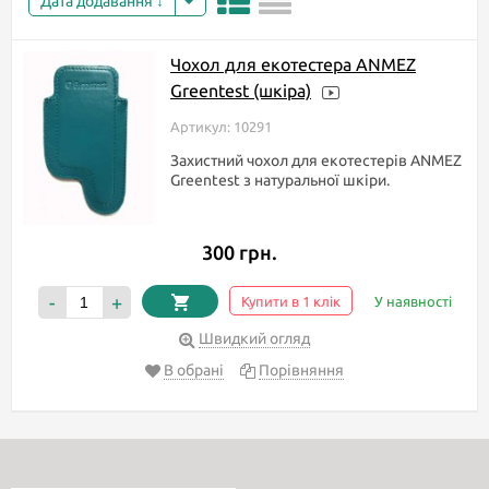
Дата додавання
Чохол для екотестера ANMEZ
Greentest (шкіра)
Артикул: 10291
Захистний чохол для екотестерів ANMEZ
Greentest з натуральної шкіри.
300 грн.
-
+
Купити в 1 клік
У наявності
Швидкий огляд
В обрані
Порівняння