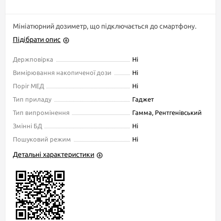
Мініатюрний дозиметр, що підключається до смартфону.
Підібрати опис
Держповірка
Ні
Вимірювання накопиченої дози
Ні
Поріг МЕД
Ні
Тип приладу
Гаджет
Тип випромінення
Гамма, Рентгенівський
Змінні БД
Ні
Пошуковий режим
Ні
Детальні характеристики