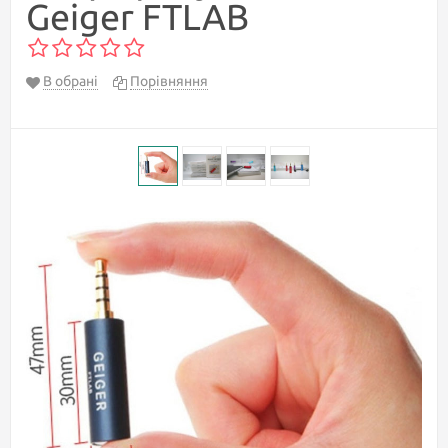
Geiger FTLAB
В обрані
Порівняння