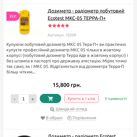
Дозиметр - радіометр побутовий
Хіт!
Ecotest МКС-05 TEPPA-П+
Артикул: 10209
Купуючи побутовий дозиметр МКС 05 Тера-П+ ви практично
купуєте професійний дозиметр МКС 05 тільки в жовтому
корпусі (побутовий дозиметр Терра йде в жовтому корпусі) і
без штампа в паспорті про державну атестацію. Міряє точно
так само, як і МКС 05. Відрізняється від дозиметра Терра-П
більш чітким...
15,800 грн.
-
+
Купити в 1 клік
У наявності
Швидкий огляд
В обрані
Порівняння
Дозиметр - радіометр Ecotest