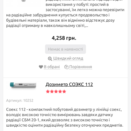
використання у побуті: простий в
застосуванні, їм легко можна перевірити
на радіаційне забруднення купується продовольство і
будівельні матеріали, також він відмінно відстежує дозу
радіації отриману в навколишньому світі,...
4,258 грн.
Немає в наявності
Швидкий огляд
В обрані
Порівняння
Дозиметр СОЭКС 112
Артикул: 10252
Соекс 112 - компактний побутовий дозиметр у лінійці соекс,
володіє високою точністю вимірювань завдяки датчику
радіації СБМ 20-1, який дозволяє з високою точністю і
швидкістю оцінити радіаційну безпеку оточуючих предметів.