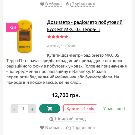
В обрані
Порівняння
Дозиметр - радіометр побутовий
Хіт!
Ecotest МКС 05 Терра-П
Артикул: 10208
Купити дозиметр - радіометр МКС 05
Терра-П - означає придбати надійний прилад для контролю
радіаційного фону в побутових умовах. Головне призначення
- попередження про радіаційну небезпеку. Можна
перевірити будівельний майданчик або будматеріали. На
природі він покаже місце, де не слід...
12,700 грн.
-
+
Купити в 1 клік
У наявності
Швидкий огляд
В обрані
Порівняння