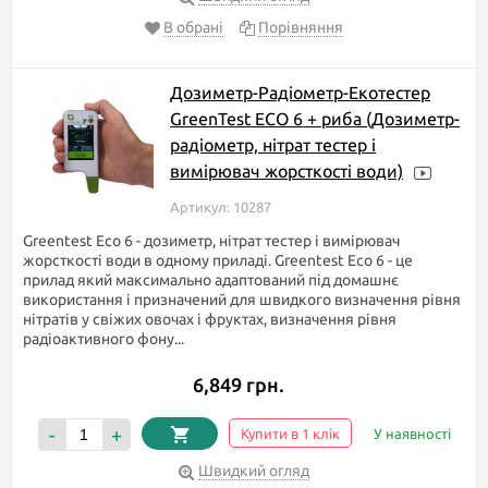
В обрані
Порівняння
Дозиметр-Радіометр-Екотестер
GreenTest ECO 6 + риба (Дозиметр-
радіометр, нітрат тестер і
вимірювач жорсткості води)
Артикул: 10287
Greentest Eco 6 - дозиметр, нітрат тестер і вимірювач
жорсткості води в одному приладі. Greentest Eco 6 - це
прилад який максимально адаптований під домашнє
використання і призначений для швидкого визначення рівня
нітратів у свіжих овочах і фруктах, визначення рівня
радіоактивного фону...
6,849 грн.
-
+
Купити в 1 клік
У наявності
Швидкий огляд