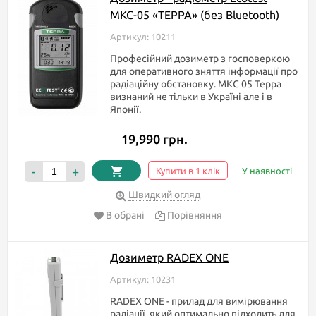
МКС-05 «ТЕРРА» (без Bluetooth)
Артикул: 10211
Професійний дозиметр з госповеркою
для оперативного зняття інформації про
радіаційну обстановку. МКС 05 Терра
визнаний не тільки в Україні але і в
Японії.
19,990 грн.
-
+
Купити в 1 клік
У наявності
Швидкий огляд
В обрані
Порівняння
Дозиметр RADEX ONE
Артикул: 10231
RADEX ONE - прилад для вимірювання
радіації, який оптимально підходить для