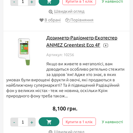
-
+
Купити в 1 клік
У наявності
Якщо ж Вам важко впоратися з інформацією або виникли якісь
питання, то не соромтеся подзвонити нам або задати питання
Швидкий огляд
в чат. Наші фахівці з радістю дадуть відповідь на ваше
В обрані
Порівняння
запитання.
Гарних, а головне корисних Вам покупок!
Дозиметр-Радіометр-Екотестер
ANMEZ Greentest Eco 4F
Артикул: 10256
Якщо ви живете в мегаполісі, вам
доводиться особливо ретельно стежити
за здоров 'ям! Адже хто знає, в яких
умовах були вирощені фрукти й овочі, які продаються в
найближчому супермаркеті? Та й підвищений Радіаційний
фон у великих містах - теж не новина, оскільки Крім
природного фону треба також...
8,100 грн.
-
+
Купити в 1 клік
У наявності
Швидкий огляд