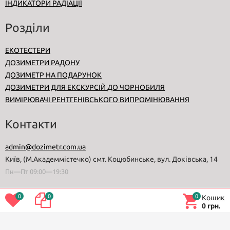
ІНДИКАТОРИ РАДІАЦІЇ
Розділи
ЕКОТЕСТЕРИ
ДОЗИМЕТРИ РАДОНУ
ДОЗИМЕТР НА ПОДАРУНОК
ДОЗИМЕТРИ ДЛЯ ЕКСКУРСІЙ ДО ЧОРНОБИЛЯ
ВИМІРЮВАЧІ РЕНТГЕНІВСЬКОГО ВИПРОМІНЮВАННЯ
Контакти
admin@dozimetr.com.ua
Київ, (М.Академмістечко) смт. Коцюбинське, вул. Доківська, 14
Пн—Пт 09:00—19:30
0
0
0
Кошик
0 грн.
© 2008
Dozimetr.com.ua
за підтримки
SEOPORT
Повна версія сайту