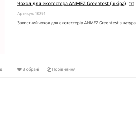
Чохол для екотестера ANMEZ Greentest (шкіра)
Артикул: 10291
Захистний чохол для екотестерів ANMEZ Greentest з натура
д
В обрані
Порівняння