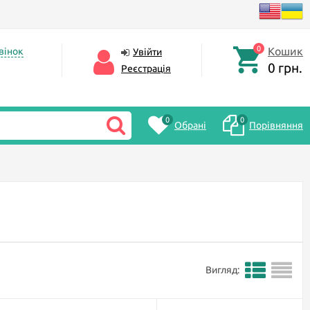
0
Кошик
вінок
Увійти
0 грн.
Реєстрація
0
0
Обрані
Порівняння
Вигляд: