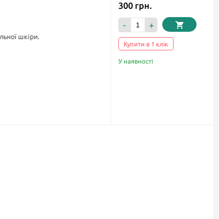
300 грн.
-
+
льної шкіри.
Купити в 1 клік
У наявності