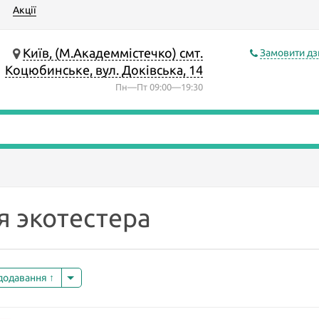
Акції
Київ, (М.Академмістечко) смт.
Замовити дз
Коцюбинське, вул. Доківська, 14
Пн—Пт 09:00—19:30
я экотестера
 додавання