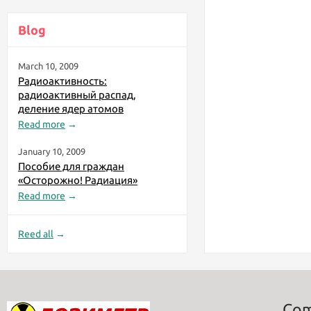
Blog
March 10, 2009
Радиоактивность:
радиоактивный распад,
деление ядер атомов
Read more
→
January 10, 2009
Пособие для граждан
«Осторожно! Радиация»
Read more
→
Reed all
→
Co