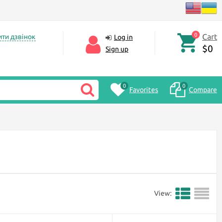
0
Cart
ти дзвінок
Log in
$0
Sign up
0
0
Favorites
Compare
View: