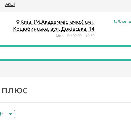
Акції
Київ, (М.Академмістечко) смт.
Замови
Коцюбинське, вул. Доківська, 14
Mon—Fri 09:00—19:30
 плюс
d