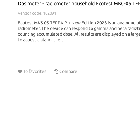
Dosimeter - radiometer household Ecotest МКС-05 TE
Vendor code: 102091
Ecotest MKS-05 TEPPA-P + New Edition 2023 is an analogue of
radiometer. The device can respond to gamma and beta radiatio
counting accumulated dose. All results are displayed on a large
to acoustic alarm, the...
To favorites
Compare