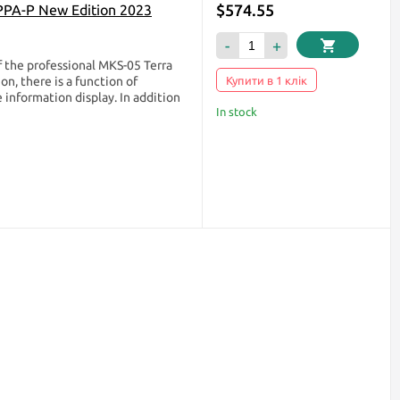
$574.55
PPA-P New Edition 2023
-
+
 the professional MKS-05 Terra
n, there is a function of
Купити в 1 клік
 information display. In addition
In stock