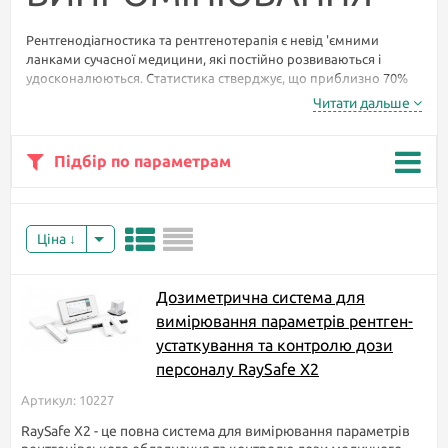
Рентгенодіагностика та рентгенотерапія є невід 'ємними
ланками сучасної медицини, які постійно розвиваються і
удосконалюються. Статистика стверджує, що приблизно 70%
всіх діагнозів можна поставити або підтвердити за допомогою
Читати дальше
рентгена. Це дослідження дозволяє не тільки правильно
визначити недугу, але й обчислити площу уражених ділянок,
серйозність патології і стадію хвороби. Без його використання
Підбір по параметрам
досить важко визначити, чи потребує хворий оперативного
втручання.
Але не
Ціна
варто
забувати і
про шкоду
Дозиметрична система для
вимірювання параметрів рентген-
устаткування та контролю дози
персоналу RaySafe X2
Артикул: 10227
RaySafe X2 - це повна система для вимірювання параметрів