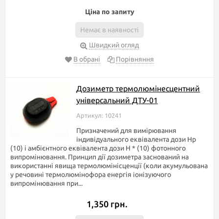
Ціна по запиту
Якщо Вам важко впоратися з інформацією або виникли якісь
питання, то не соромтеся звонить нам або запитати у чаті. Наші
Немає в наявності
фахівці з радістю дадуть відповідь на ваше запитання.
Швидкий огляд
Хороших, а головне корисних Вам покупок!
В обрані
Порівняння
Дозиметр термолюмінесцентний
універсальний ДТУ-01
Артикул: 10241
Призначений для вимірювання
індивідуального еквівалента дози Нр
(10) і амбієнтного еквівалента дози Н * (10) фотонного
випромінювання. Принцип дії дозиметра заснований на
використанні явища термолюмінісценції (коли акумульована
у речовині термолюмінофора енергія іонізуючого
випромінювання при...
1,350 грн.