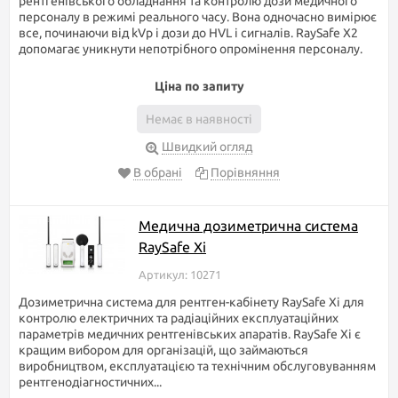
рентгенівського обладнання та контролю дози медичного
персоналу в режимі реального часу. Вона одночасно вимірює
все, починаючи від kVp і дози до HVL і сигналів. RaySafe X2
допомагає уникнути непотрібного опромінення персоналу.
рентгенівського випромінювання. Випромінювання
Ціна по запиту
рентгеном, можна назвати тією ж радіацією, а під впливом
Немає в наявності
радіоактивного випромінювання відбувається іонізація
молекул і атомів організму людини яка призводить до
Швидкий огляд
загибелі клітин людини.
В обрані
Порівняння
Щоб уберегтися від негативного впливу є сенс
використовувати Вимірювачі рентгенівського опромінення. На
нашому сайті представлені найпопулярніші та якісні моделі. У
Медична дозиметрична система
категорії вимірювачів рентгенівського опромінення існує
RaySafe Xi
зручний фільтр, за допомогою якого можна відфільтрувати
товари за потрібним вам характеристикам.
Артикул: 10271
Порада за вибором вимірювачів рентгенівського
Дозиметрична система для рентген-кабінету RaySafe Xi для
опромінення:
контролю електричних та радіаційних експлуатаційних
параметрів медичних рентгенівських апаратів. RaySafe Xi є
З детальними характеристиками вимірювачів рентгенівського
кращим вибором для організацій, що займаються
опромінення можна познайомитися у нас на сайті,
виробництвом, експлуатацією та технічним обслуговуванням
попередньо відфільтрувавши товари за допомогою фільтра,
рентгенодіагностичних...
або скориставшись функцією порівняння товарів.