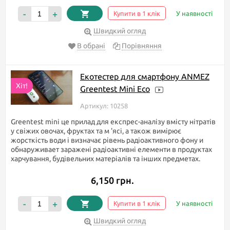
Якщо ж Вам важко впоратися з інформацією або виникли якісь
-
+
Купити в 1 клік
У наявності
питання, то не соромтеся подзвонити нам або задати питання
в чат. Наші фахівці з радістю дадуть відповідь на ваше
Швидкий огляд
запитання.
В обрані
Порівняння
Гарних, а головне корисних Вам покупок!
Екотестер для смартфону ANMEZ
Хіт!
Greentest Mini Eco
Артикул: 10258
Greentest mini це прилад для експрес-аналізу вмісту нітратів
у свіжих овочах, фруктах та м 'ясі, а також вимірює
жорсткість води і визначає рівень радіоактивного фону и
обнаруживает заражені радіоактивні елементи в продуктах
харчування, будівельних матеріалів та інших предметах.
6,150 грн.
-
+
Купити в 1 клік
У наявності
Швидкий огляд