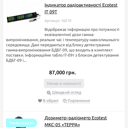
Індикатор радіоактивності Ecotest
IT 09T
Артикул: 10219
Відображає інформацію про потужності
еквівалентної дози гамма-
випромінювання, реальне час і температуру навколишнього
середовища. Дані передаються від блоку детектування
гамма-випромінювання БДБГ-09, що входить в комплект
поставки. Інформаційне табло ІТ-09т з блоком детектування
БДБГ-09 і...
87,000 грн.
Немає в наявності
Швидкий огляд
В обрані
Порівняння
Дозиметр–радіометр Ecotest
Товар недели
МКС-05 «ТЕРРА»