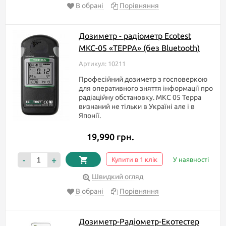
В обрані
Порівняння
Дозиметр - радіометр Ecotest
МКС-05 «ТЕРРА» (без Bluetooth)
Артикул: 10211
Професійний дозиметр з госповеркою
для оперативного зняття інформації про
радіаційну обстановку. МКС 05 Терра
визнаний не тільки в Україні але і в
Японії.
19,990 грн.
-
+
Купити в 1 клік
У наявності
Швидкий огляд
В обрані
Порівняння
Дозиметр-Радіометр-Екотестер