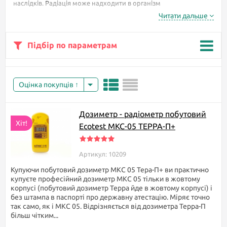
наслідків. Радіація може надходити в організм
найрізноманітнішими шляхами. При прийомі їжі, разом з
Читати дальше
продуктами, при диханні і навіть через шкіру. Під час
опромінення організм отримує дози радіації, які проникають в
клітини організму і починають руйнувати їх.
Підбір по параметрам
Без дозиметра людина
ніколи не зрозуміє, що
піддається впливу
Оцінка покупців
небезпечного
випромінювання.
Спочатку тіло ніяк на
Дозиметр - радіометр побутовий
це не реагує. Лише
Хіт!
Ecotest МКС-05 TEPPA-П+
через час може
з'явитися нудота,
починаються головні
Артикул: 10209
болі, слабкість,
піднімається
Купуючи побутовий дозиметр МКС 05 Тера-П+ ви практично
температура.
купуєте професійний дозиметр МКС 05 тільки в жовтому
корпусі (побутовий дозиметр Терра йде в жовтому корпусі) і
Щоб убезпечити своє
без штампа в паспорті про державну атестацію. Міряє точно
життя від невідомості,
так само, як і МКС 05. Відрізняється від дозиметра Терра-П
яка вбиває, досить
більш чітким...
мати при собі