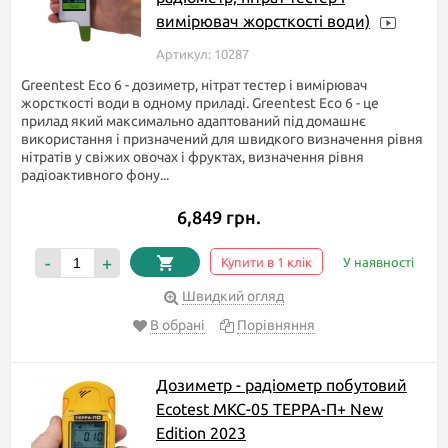
вимірювач жорсткості води)
Артикул: 10287
Greentest Eco 6 - дозиметр, нітрат тестер і вимірювач
жорсткості води в одному приладі. Greentest Eco 6 - це
прилад який максимально адаптований під домашнє
використання і призначений для швидкого визначення рівня
нітратів у свіжих овочах і фруктах, визначення рівня
радіоактивного фону...
6,849 грн.
-
+
Купити в 1 клік
У наявності
Швидкий огляд
В обрані
Порівняння
Дозиметр - радіометр побутовий
Ecotest МКС-05 TEPPA-П+ New
Edition 2023