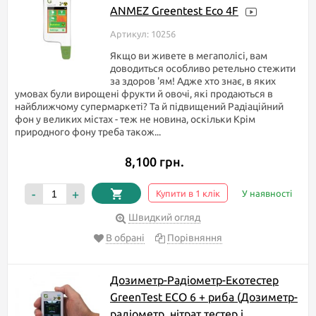
ANMEZ Greentest Eco 4F
Артикул: 10256
Якщо ви живете в мегаполісі, вам
доводиться особливо ретельно стежити
за здоров 'ям! Адже хто знає, в яких
умовах були вирощені фрукти й овочі, які продаються в
найближчому супермаркеті? Та й підвищений Радіаційний
фон у великих містах - теж не новина, оскільки Крім
природного фону треба також...
8,100 грн.
-
+
Купити в 1 клік
У наявності
Швидкий огляд
В обрані
Порівняння
Дозиметр-Радіометр-Екотестер
GreenTest ECO 6 + риба (Дозиметр-
радіометр, нітрат тестер і