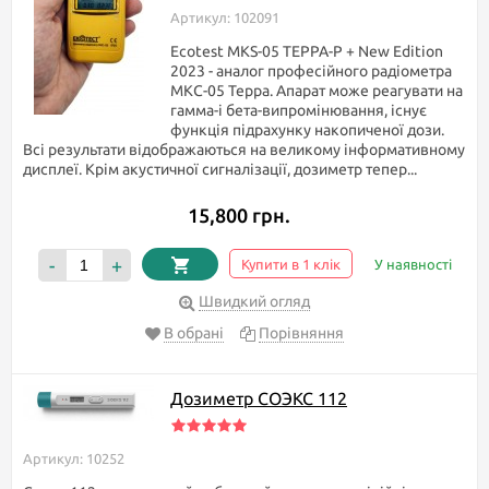
Артикул: 102091
Ecotest MKS-05 TEPPA-P + New Edition
2023 - аналог професійного радіометра
МКС-05 Терра. Апарат може реагувати на
гамма-і бета-випромінювання, існує
функція підрахунку накопиченої дози.
Всі результати відображаються на великому інформативному
дисплеї. Крім акустичної сигналізації, дозиметр тепер...
15,800 грн.
-
+
Купити в 1 клік
У наявності
Швидкий огляд
В обрані
Порівняння
Дозиметр СОЭКС 112
Артикул: 10252