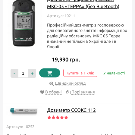
МКС-05 «ТЕРРА» (без Bluetooth)
Артикул: 10211
Професійний дозиметр з госповеркою
для оперативного зняття інформації про
радіаційну обстановку. МКС 05 Терра
визнаний не тільки в Україні але і в
Японії.
19,990 грн.
-
+
Купити в 1 клік
У наявності
Швидкий огляд
В обрані
Порівняння
Дозиметр СОЭКС 112
Артикул: 10252