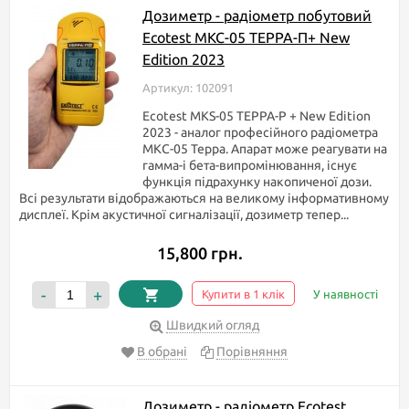
Дозиметр - радіометр побутовий
Ecotest МКС-05 TEPPA-П+ New
Edition 2023
Артикул: 102091
Ecotest MKS-05 TEPPA-P + New Edition
2023 - аналог професійного радіометра
МКС-05 Терра. Апарат може реагувати на
гамма-і бета-випромінювання, існує
функція підрахунку накопиченої дози.
Всі результати відображаються на великому інформативному
дисплеї. Крім акустичної сигналізації, дозиметр тепер...
15,800 грн.
-
+
Купити в 1 клік
У наявності
Швидкий огляд
В обрані
Порівняння
Дозиметр - радіометр Ecotest