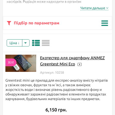
наслідків. Радіація може надходити в організм
найрізноманітнішими шляхами. При прийомі їжі, разом з
Читати дальше
продуктами, при диханні і навіть через шкіру. Під час
опромінення організм отримує дози радіації, які проникають в
клітини організму і починають руйнувати їх.
Підбір по параметрам
Без дозиметра людина
ніколи не зрозуміє, що
піддається впливу
Ціна
небезпечного
випромінювання.
Спочатку тіло ніяк на
Екотестер для смартфону ANMEZ
це не реагує. Лише
Хіт!
Greentest Mini Eco
через час може
з'явитися нудота,
Артикул: 10258
починаються головні
болі, слабкість,
Greentest mini це прилад для експрес-аналізу вмісту нітратів
піднімається
у свіжих овочах, фруктах та м 'ясі, а також вимірює
температура.
жорсткість води і визначає рівень радіоактивного фону и
обнаруживает заражені радіоактивні елементи в продуктах
Щоб убезпечити своє
харчування, будівельних матеріалів та інших предметах.
життя від невідомості,
яка вбиває, досить
6,150 грн.
мати при собі