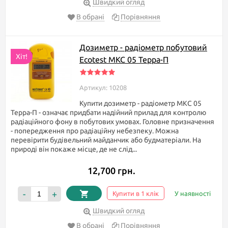
Швидкий огляд
В обрані
Порівняння
Дозиметр - радіометр побутовий
Хіт!
Ecotest МКС 05 Терра-П
Артикул: 10208
Купити дозиметр - радіометр МКС 05
Терра-П - означає придбати надійний прилад для контролю
радіаційного фону в побутових умовах. Головне призначення
- попередження про радіаційну небезпеку. Можна
перевірити будівельний майданчик або будматеріали. На
природі він покаже місце, де не слід...
12,700 грн.
-
+
Купити в 1 клік
У наявності
Швидкий огляд
В обрані
Порівняння