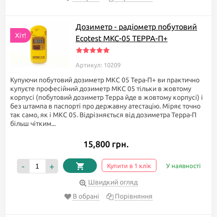
Дозиметр - радіометр побутовий
Хіт!
Ecotest МКС-05 TEPPA-П+
Артикул: 10209
Купуючи побутовий дозиметр МКС 05 Тера-П+ ви практично
купуєте професійний дозиметр МКС 05 тільки в жовтому
корпусі (побутовий дозиметр Терра йде в жовтому корпусі) і
без штампа в паспорті про державну атестацію. Міряє точно
так само, як і МКС 05. Відрізняється від дозиметра Терра-П
більш чітким...
15,800 грн.
-
+
Купити в 1 клік
У наявності
Швидкий огляд
В обрані
Порівняння