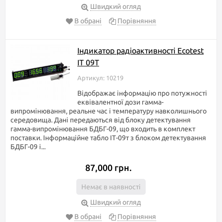
Швидкий огляд
В обрані
Порівняння
Індикатор радіоактивності Ecotest
IT 09T
Артикул: 10219
Відображає інформацію про потужності
еквівалентної дози гамма-
випромінювання, реальне час і температуру навколишнього
середовища. Дані передаються від блоку детектування
гамма-випромінювання БДБГ-09, що входить в комплект
поставки. Інформаційне табло ІТ-09т з блоком детектування
БДБГ-09 і...
87,000 грн.
Немає в наявності
Швидкий огляд
В обрані
Порівняння