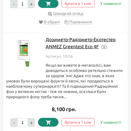
-
+
Купити в 1 клік
У наявності
Якщо ж Вам важко впоратися з інформацією або виникли якісь
питання, то не соромтеся подзвонити нам або задати питання
Швидкий огляд
в чат. Наші фахівці з радістю дадуть відповідь на ваше
запитання.
В обрані
Порівняння
Гарних, а головне корисних Вам покупок!
Дозиметр-Радіометр-Екотестер
ANMEZ Greentest Eco 4F
Артикул: 10256
Якщо ви живете в мегаполісі, вам
доводиться особливо ретельно стежити
за здоров 'ям! Адже хто знає, в яких
умовах були вирощені фрукти й овочі, які продаються в
найближчому супермаркеті? Та й підвищений Радіаційний
фон у великих містах - теж не новина, оскільки Крім
природного фону треба також...
8,100 грн.
-
+
Купити в 1 клік
У наявності