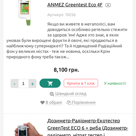
ANMEZ Greentest Eco 4F
Артикул: 10256
Якщо ви живете в мегаполісі, вам
доводиться особливо ретельно стежити
за здоров 'ям! Адже хто знає, в яких
умовах були вирощені фрукти й овочі, які продаються в
найближчому супермаркеті? Та й підвищений Радіаційний
фон у великих містах - теж не новина, оскільки Крім
природного фону треба також...
8,100 грн.
-
+
Купити в 1 клік
У наявності
Швидкий огляд
В обрані
Порівняння
Дозиметр-Радіометр-Екотестер
GreenTest ECO 6 + риба (Дозиметр-
радіометр, нітрат тестер і