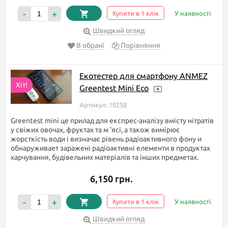
Якщо ж Вам важко впоратися з інформацією або виникли якісь
-
+
Купити в 1 клік
У наявності
питання, то не соромтеся подзвонити нам або задати питання
в чат. Наші фахівці з радістю дадуть відповідь на ваше
Швидкий огляд
запитання.
В обрані
Порівняння
Гарних, а головне корисних Вам покупок!
Екотестер для смартфону ANMEZ
Хіт!
Greentest Mini Eco
Артикул: 10258
Greentest mini це прилад для експрес-аналізу вмісту нітратів
у свіжих овочах, фруктах та м 'ясі, а також вимірює
жорсткість води і визначає рівень радіоактивного фону и
обнаруживает заражені радіоактивні елементи в продуктах
харчування, будівельних матеріалів та інших предметах.
6,150 грн.
-
+
Купити в 1 клік
У наявності
Швидкий огляд