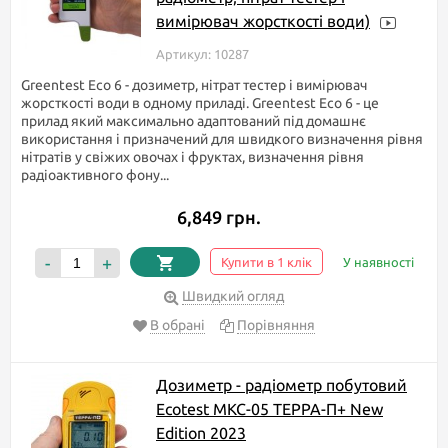
вимірювач жорсткості води)
Артикул: 10287
Greentest Eco 6 - дозиметр, нітрат тестер і вимірювач
жорсткості води в одному приладі. Greentest Eco 6 - це
прилад який максимально адаптований під домашнє
використання і призначений для швидкого визначення рівня
нітратів у свіжих овочах і фруктах, визначення рівня
радіоактивного фону...
6,849 грн.
-
+
Купити в 1 клік
У наявності
Швидкий огляд
В обрані
Порівняння
Дозиметр - радіометр побутовий
Ecotest МКС-05 TEPPA-П+ New
Edition 2023