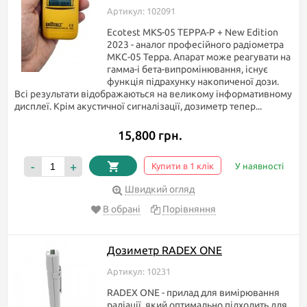
Артикул: 102091
Ecotest MKS-05 TEPPA-P + New Edition
2023 - аналог професійного радіометра
МКС-05 Терра. Апарат може реагувати на
гамма-і бета-випромінювання, існує
функція підрахунку накопиченої дози.
Всі результати відображаються на великому інформативному
дисплеї. Крім акустичної сигналізації, дозиметр тепер...
15,800 грн.
-
+
Купити в 1 клік
У наявності
Швидкий огляд
В обрані
Порівняння
Дозиметр RADEX ONE
Артикул: 10231
RADEX ONE - прилад для вимірювання
радіації, який оптимально підходить для