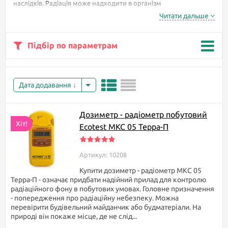
наслідків. Радіація може надходити в організм
найрізноманітнішими шляхами. При прийомі їжі, разом з
Читати дальше
продуктами, при диханні і навіть через шкіру. Під час
опромінення організм отримує дози радіації, які проникають в
клітини організму і починають руйнувати їх.
Підбір по параметрам
Без дозиметра людина
ніколи не зрозуміє, що
піддається впливу
Дата додавання
небезпечного
випромінювання.
Спочатку тіло ніяк на
Дозиметр - радіометр побутовий
це не реагує. Лише
Хіт!
Ecotest МКС 05 Терра-П
через час може
з'явитися нудота,
починаються головні
Артикул: 10208
болі, слабкість,
піднімається
Купити дозиметр - радіометр МКС 05
температура.
Терра-П - означає придбати надійний прилад для контролю
радіаційного фону в побутових умовах. Головне призначення
Щоб убезпечити своє
- попередження про радіаційну небезпеку. Можна
життя від невідомості,
перевірити будівельний майданчик або будматеріали. На
яка вбиває, досить
природі він покаже місце, де не слід...
мати при собі