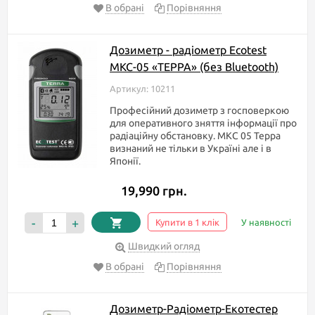
В обрані
Порівняння
Дозиметр - радіометр Ecotest
МКС-05 «ТЕРРА» (без Bluetooth)
Артикул: 10211
Професійний дозиметр з госповеркою
для оперативного зняття інформації про
радіаційну обстановку. МКС 05 Терра
визнаний не тільки в Україні але і в
Японії.
19,990 грн.
-
+
Купити в 1 клік
У наявності
Швидкий огляд
В обрані
Порівняння
Дозиметр-Радіометр-Екотестер