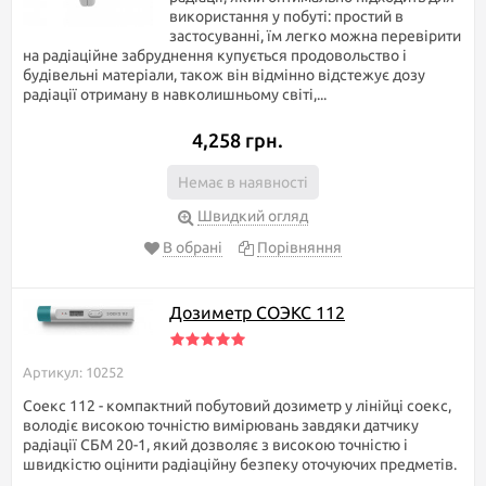
використання у побуті: простий в
застосуванні, їм легко можна перевірити
на радіаційне забруднення купується продовольство і
будівельні матеріали, також він відмінно відстежує дозу
радіації отриману в навколишньому світі,...
4,258 грн.
Немає в наявності
Швидкий огляд
В обрані
Порівняння
Дозиметр СОЭКС 112
Артикул: 10252
Соекс 112 - компактний побутовий дозиметр у лінійці соекс,
володіє високою точністю вимірювань завдяки датчику
радіації СБМ 20-1, який дозволяє з високою точністю і
швидкістю оцінити радіаційну безпеку оточуючих предметів.