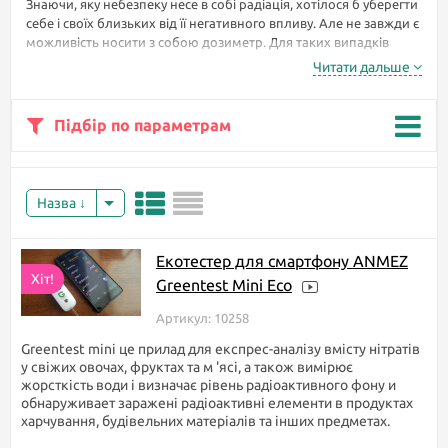
Знаючи, яку небезпеку несе в собі радіація, хотілося б уберегти
себе і своїх близьких від її негативного впливу. Але не завжди є
можливість носити з собою дозиметр. Для таких випадків
існують невеликі гаджети для смартфонів, які завжди під
Читати дальше
рукою.
Дозиметри для смартфонів, не
Підбір по параметрам
дивлячись на свій невеликий розмір,
майже не поступаються за точністю
вимірювань побутовим дозиметрів.
Їх легко носити з собою або брати на
Назва
далекі поїздки, щоб заощадити місце.
Дозиметри з`єднуються зі
смартфоном по Bluetooth або
Екотестер для смартфону ANMEZ
безпосередньо через роз'єм для
Хіт!
Greentest Mini Eco
навушників і, за допомогою
програми, виводять на екран
Артикул: 10258
смартфона дані і свідчення
радіаційного фону, а деякі і
Greentest mini це прилад для експрес-аналізу вмісту нітратів
накопичену радіацію. На сайті
у свіжих овочах, фруктах та м 'ясі, а також вимірює
представлені дозиметри які підходять для користувачів як
жорсткість води і визначає рівень радіоактивного фону и
Android так і IOS.
обнаруживает заражені радіоактивні елементи в продуктах
харчування, будівельних матеріалів та інших предметах.
Так само в даній категорії існує зручний фільтр, за допомогою