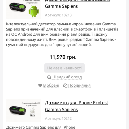
Gamma Sapiens
Артикул: 10213
Інтелектуальний детектор гамма-випромінювання Gamma
Sapiens призначений для власників смартфонів і планшетів
на ОС Android для вимірювання рівня радіації і дози у
повсякденному житті. Вимірювач радіації Gamma Sapiens -
сучасний подарунок для "просунутих" людей.
11,970 грн.
Немає в наявності
Швидкий огляд
В обрані
Порівняння
Дозиметр для iPhone Ecotest
Gamma Sapiens
Артикул: 10212
Дозиметр Gamma Sapiens для iPhone